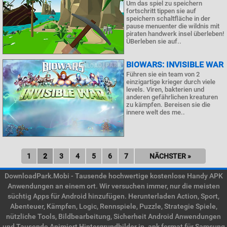
Um das spiel zu speichern
fortschritt tippen sie auf
speichern schaltfläche in der
pause menuenter die wildnis mit
piraten handwerk insel überleben!
ÜBerleben sie auf..
BIOWARS: INVISIBLE WAR
Führen sie ein team von 2
einzigartige krieger durch viele
levels. Viren, bakterien und
anderen gefährlichen kreaturen
zu kämpfen. Bereisen sie die
innere welt des me..
1
2
3
4
5
6
7
NÄCHSTER »
DownloadPark.Mobi - Tausende hochwertige kostenlose Handy APK
Anwendungen an einem ort. Wir versuchen immer, nur die meisten
süchtig Apps für Android hinzufügen. Herunterladen Action, Sport,
Abenteuer, Kämpfen, Logic, Rennspiele, Puzzle, Strategie Spiele,
nützliche Tools, Bildbearbeitung, Sicherheit Android Anwendungen
und Tausende Animiert Hintergrundbilder in .apk format für Samsung