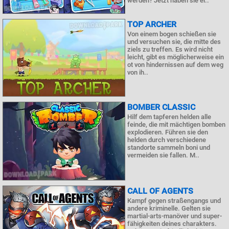
werden? Jetzt haben sie ei..
TOP ARCHER
Von einem bogen schießen sie
und versuchen sie, die mitte des
ziels zu treffen. Es wird nicht
leicht, gibt es möglicherweise ein
ot von hindernissen auf dem weg
von ih..
BOMBER CLASSIC
Hilf dem tapferen helden alle
feinde, die mit mächtigen bomben
explodieren. Führen sie den
helden durch verschiedene
standorte sammeln boni und
vermeiden sie fallen. M..
CALL OF AGENTS
Kampf gegen straßengangs und
andere kriminelle. Gelten sie
martial-arts-manöver und super-
fähigkeiten deines charakters.